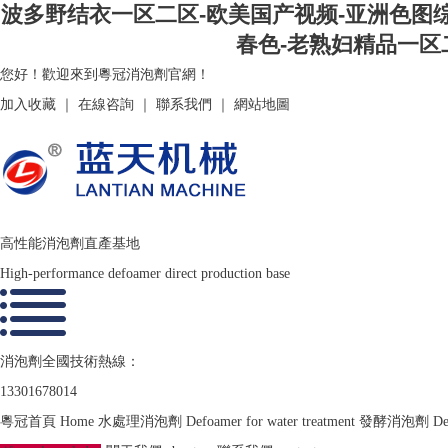
波多野结衣一区二区-欧美国产视频-亚洲色图综
春色-老熟妇精品一区
您好！歡迎來到粵冠消泡劑官網！
加入收藏
｜
在線咨詢
｜
聯系我們
｜
網站地圖
高性能消泡劑直產基地
High-performance defoamer direct production base
消泡劑全國技術熱線：
13301678014
粵冠首頁
Home
水處理消泡劑
Defoamer for water treatment
發酵消泡劑
De