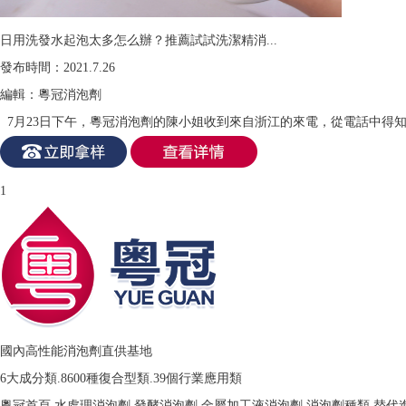
日用洗發水起泡太多怎么辦？推薦試試洗潔精消...
發布時間：2021.7.26
編輯：粵冠消泡劑
7月23日下午，粵冠消泡劑的陳小姐收到來自浙江的來電，從電話中得知
1
國內高性能消泡劑
直供基地
6大成分類.8600種復合型類.39個行業應用類
粵冠首頁
水處理消泡劑
發酵消泡劑
金屬加工液消泡劑
消泡劑種類
替代