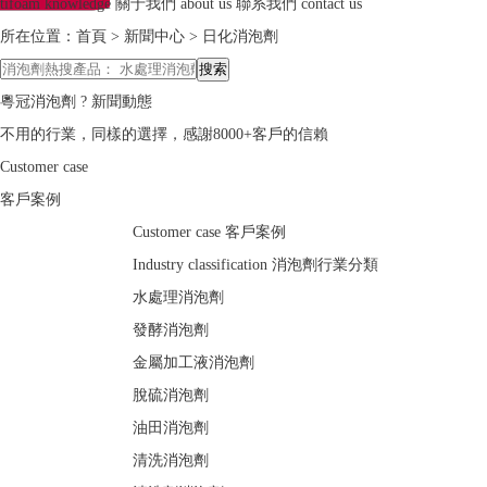
tifoam knowledge
關于我們
about us
聯系我們
contact us
所在位置：
首頁
>
新聞中心
>
日化消泡劑
粵冠消泡劑 ?
新聞動態
不用的行業，同樣的選擇，感謝8000+客戶的信賴
Customer case
客戶案例
Customer case
客戶案例
Industry classification
消泡劑行業分類
水處理消泡劑
發酵消泡劑
金屬加工液消泡劑
脫硫消泡劑
油田消泡劑
清洗消泡劑