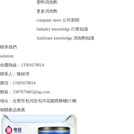
塑料消泡劑
更多消泡劑
company news
公司新聞
Industry knowledge
行業知識
Antifoam knowledge
消泡劑知識
聯系我們
solution
全國熱線：
13301678014
聯系人：陳經理
微信：13301678014
郵箱：3307079465@qq.com
地址：合肥市包河區包河花園商辦樓EC幢
相關產品推薦