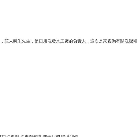
，該人叫朱先生，是日用洗發水工廠的負責人，這次是來咨詢有關洗潔精消
進口消泡劑
消泡劑知識
關于我們
聯系我們