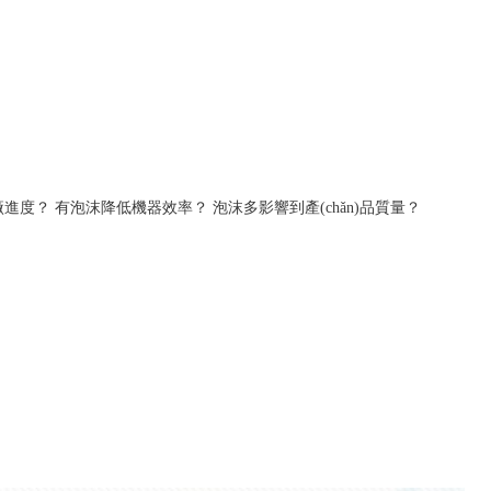
廠進度？
有泡沫降低機器效率？
泡沫多影響到產(chǎn)品質量？