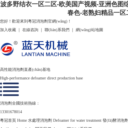
波多野结衣一区二区-欧美国产视频-亚洲色图综
春色-老熟妇精品一区
您好！歡迎來到粵冠消泡劑官網(wǎng)！
加入收藏
｜
在線咨詢
｜
聯(lián)系我們
｜
網(wǎng)站地圖
高性能消泡劑直產(chǎn)基地
High-performance defoamer direct production base
消泡劑全國技術熱線：
13301678014
粵冠首頁
Home
水處理消泡劑
Defoamer for water treatment
發(fā)酵消泡