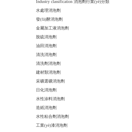
Industry classification
消泡劑行業(yè)分類
水處理消泡劑
發(fā)酵消泡劑
金屬加工液消泡劑
脫硫消泡劑
油田消泡劑
清洗消泡劑
清洗劑消泡劑
建材類消泡劑
采礦選礦消泡劑
日化消泡劑
水性涂料消泡劑
造紙消泡劑
水性粘合劑消泡劑
工業(yè)漆消泡劑