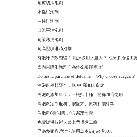
耐剪切消泡劑
水性消泡劑
油性消泡劑
自流平消泡劑
耐嚴寒消泡劑
耐高壓噴淋消泡劑
有泡沫導致殘留？
泡沫多用水量大？
泡沫多拖慢工
國內采購消泡劑
? 為什么選擇粵冠?
Domestic purchase of defoamer · Why choose Yueguan?
消泡劑種類齊全，低.中.高8000多款
消泡劑添加量低，一桶抵十桶，開稀20倍使用
消泡劑定制服務，按配方、原料和價格等
消泡劑0檢測費，0方案定制費
免費提供技術人員上門指導工藝
已為多家客戶消泡使用成本節(jié)省30%