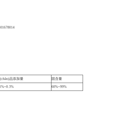
301678014
(chǎn)品添加量
固含量
.1%~0.3%
60%~99%